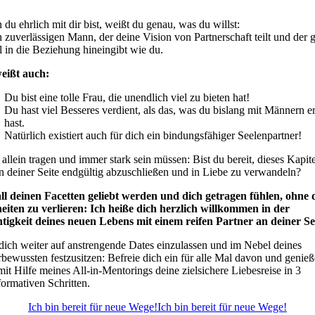
du ehrlich mit dir bist, weißt du genau, was du willst:
 zuverlässigen Mann, der deine Vision von Partnerschaft teilt und der 
l in die Beziehung hineingibt wie du.
eißt auch:
Du bist eine tolle Frau, die unendlich viel zu bieten hat!
Du hast viel Besseres verdient, als das, was du bislang mit Männern er
hast.
Natürlich existiert auch für dich ein bindungsfähiger Seelenpartner!
 allein tragen und immer stark sein müssen: Bist du bereit, dieses Kapite
n deiner Seite endgültig abzuschließen und in Liebe zu verwandeln?
ll deinen Facetten geliebt werden und dich getragen fühlen, ohne 
eiten zu verlieren: Ich heiße dich herzlich willkommen in der
tigkeit deines neuen Lebens mit einem reifen Partner an deiner Se
 dich weiter auf anstrengende Dates einzulassen und im Nebel deines
bewussten festzusitzen: Befreie dich ein für alle Mal davon und genieß
 mit Hilfe meines All-in-Mentorings deine zielsichere Liebesreise in 3
formativen Schritten.
Ich bin bereit für neue Wege!
Ich bin bereit für neue Wege!